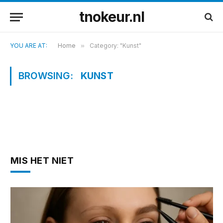
tnokeur.nl
YOU ARE AT:
Home
»
Category: "Kunst"
BROWSING:
KUNST
MIS HET NIET