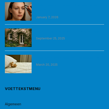
Heb jij ook dunne wenkbrauwen en wil je
meer?
January 7, 2026
De klimmer die jouw tuin transformeert
September 25, 2025
Waarom kiezen voor M Line boxsprings?
March 20, 2025
VOETTEKSTMENU
Algemeen