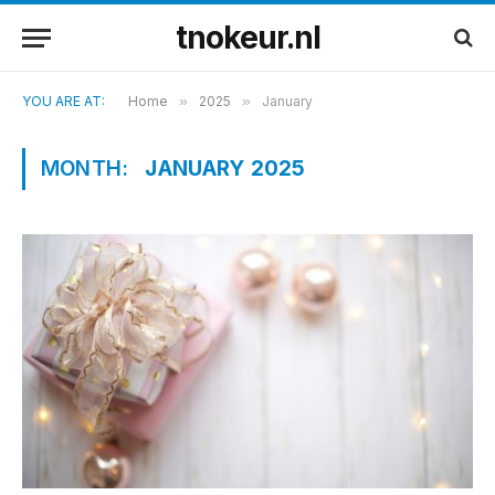
tnokeur.nl
YOU ARE AT:
Home
»
2025
»
January
MONTH:
JANUARY 2025