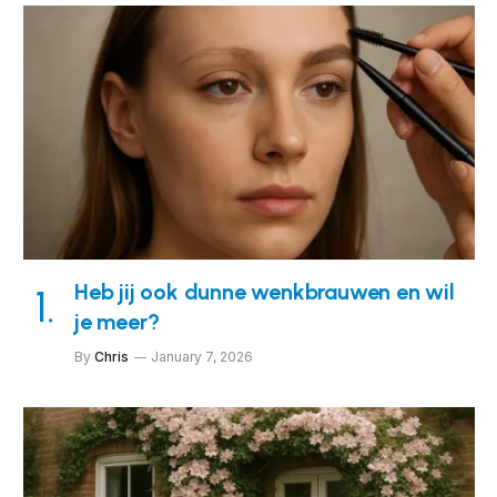
Heb jij ook dunne wenkbrauwen en wil
je meer?
By
Chris
January 7, 2026